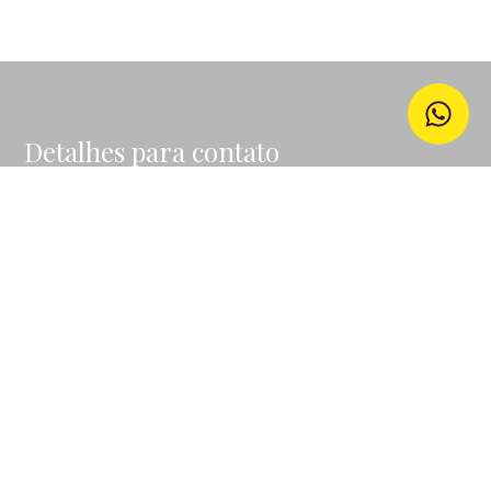
Detalhes para contato
EQUIPE GO IN HOME
WhatsApp
(11) 99507-3535
E-mail
VALQUIRIAFFURLANI@GMAIL.COM
Entre em Contato
Nome
E-mail
Telefone