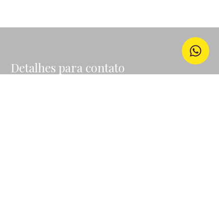
Detalhes para contato
EQUIPE GO IN HOME
WhatsApp
(11) 99507-3535
E-mail
VALQUIRIAFFURLANI@GMAIL.COM
Entre em Contato
Nome
E-mail
Telefone