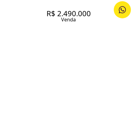
R$ 2.490.000
Venda
CASA DE AVÓ NA PARTE
TRANQUILA DA FRADIQUE
COUTINHO COM 312M² E 4
DORMITÓRIOS
312 m² Área construída
353 m² Área total
5 Dormitórios
1 Suíte
4 Banheiros
5 Vagas
Entrar em contato